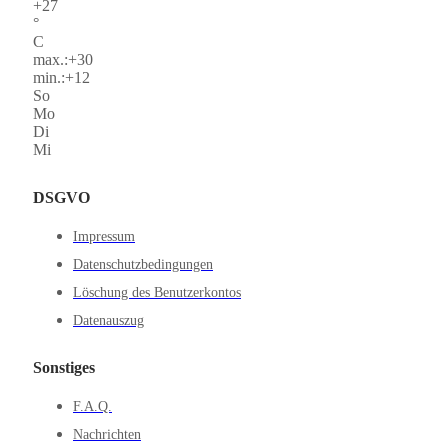
+
27
°
C
max.:
+
30
min.:
+
12
So
Mo
Di
Mi
DSGVO
Impressum
Datenschutzbedingungen
Löschung des Benutzerkontos
Datenauszug
Sonstiges
F.A.Q.
Nachrichten