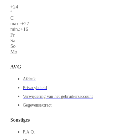
+
24
°
C
max.:
+
27
min.:
+
16
Fr
Sa
So
Mo
AVG
Afdruk
Privacybeleid
Verwijdering van het gebruikersaccount
Gegevensextract
Sonstiges
F.A.Q.