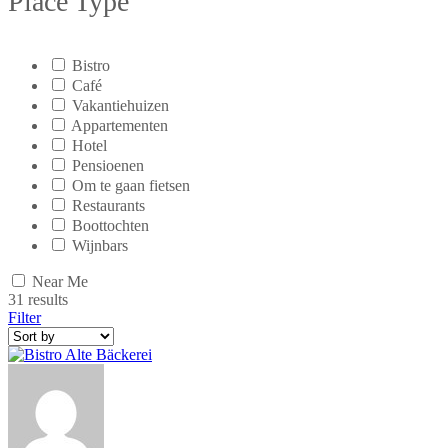
Place Type
Bistro
Café
Vakantiehuizen
Appartementen
Hotel
Pensioenen
Om te gaan fietsen
Restaurants
Boottochten
Wijnbars
Near Me
31
results
Filter