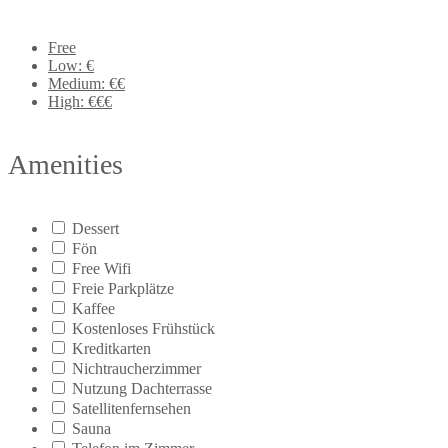
Free
Low: €
Medium: €€
High: €€€
Amenities
Dessert
Fön
Free Wifi
Freie Parkplätze
Kaffee
Kostenloses Frühstück
Kreditkarten
Nichtraucherzimmer
Nutzung Dachterrasse
Satellitenfernsehen
Sauna