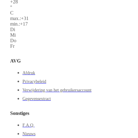
+
28
°
C
max.:
+
31
min.:
+
17
Di
Mi
Do
Fr
AVG
Afdruk
Privacybeleid
Verwijdering van het gebruikersaccount
Gegevensextract
Sonstiges
F.A.Q.
Nieuws